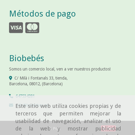
Métodos de pago
Biobebés
Somos un comercio local, ven a ver nuestros productos!
C/ Milà i Fontanals 33, tienda,
Barcelona
,
08012
,
(Barcelona)
647534281
info
biobebes.es
Este sitio web utiliza cookies propias y de
terceros que permiten mejorar la
usabilidad de navegación, analizar el uso
de la web y mostrar publicidad
Save