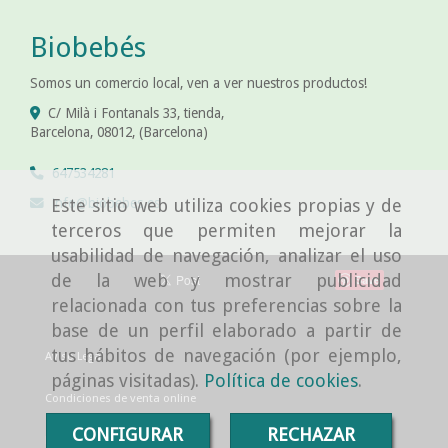
Biobebés
Somos un comercio local, ven a ver nuestros productos!
C/ Milà i Fontanals 33, tienda,
Barcelona
,
08012
,
(Barcelona)
647534281
info
biobebes.es
Este sitio web utiliza cookies propias y de
terceros que permiten mejorar la
usabilidad de navegación, analizar el uso
de la web y mostrar publicidad
Save
relacionada con tus preferencias sobre la
base de un perfil elaborado a partir de
tus hábitos de navegación (por ejemplo,
Aviso Legal
páginas visitadas).
Política de cookies
.
Condiciones de venta online
CONFIGURAR
RECHAZAR
Política de cookies