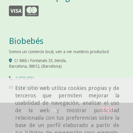
Biobebés
Somos un comercio local, ven a ver nuestros productos!
C/ Milà i Fontanals 33, tienda,
Barcelona
,
08012
,
(Barcelona)
647534281
info
biobebes.es
Este sitio web utiliza cookies propias y de
terceros que permiten mejorar la
usabilidad de navegación, analizar el uso
de la web y mostrar publicidad
Save
relacionada con tus preferencias sobre la
base de un perfil elaborado a partir de
tus hábitos de navegación (por ejemplo,
Aviso Legal