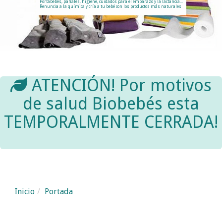
tabebés, pañales, higiene, cuidados para el embarazo y la lactancia...
uncia a la química y cría a tu bebé con los productos más naturales
ATENCIÓN! Por motivos
de salud Biobebés esta
TEMPORALMENTE CERRADA!
Biobebés, tienda de pr
Inicio
Portada