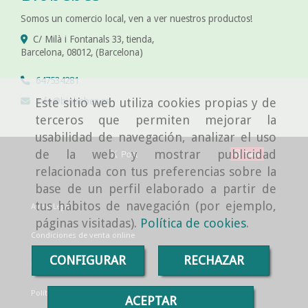
Somos un comercio local, ven a ver nuestros productos!
C/ Milà i Fontanals 33, tienda,
Barcelona
,
08012
,
(Barcelona)
647534281
info
biobebes.es
Este sitio web utiliza cookies propias y de
terceros que permiten mejorar la
usabilidad de navegación, analizar el uso
de la web y mostrar publicidad
Save
relacionada con tus preferencias sobre la
base de un perfil elaborado a partir de
tus hábitos de navegación (por ejemplo,
Aviso Legal
páginas visitadas).
Política de cookies
.
Condiciones de venta online
CONFIGURAR
RECHAZAR
Política de cookies
Política de Privacidad
ACEPTAR