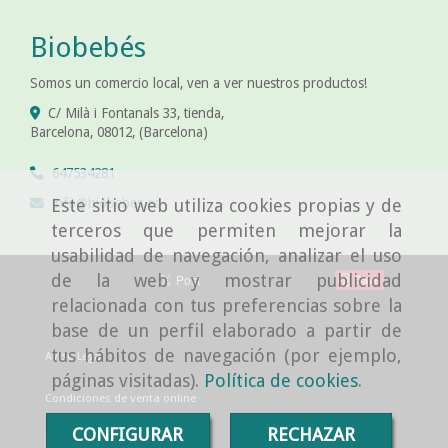
Biobebés
Somos un comercio local, ven a ver nuestros productos!
C/ Milà i Fontanals 33, tienda,
Barcelona
,
08012
,
(Barcelona)
647534281
info
biobebes.es
Este sitio web utiliza cookies propias y de
terceros que permiten mejorar la
usabilidad de navegación, analizar el uso
de la web y mostrar publicidad
Save
relacionada con tus preferencias sobre la
base de un perfil elaborado a partir de
tus hábitos de navegación (por ejemplo,
Aviso Legal
páginas visitadas).
Política de cookies
.
Condiciones de venta online
CONFIGURAR
RECHAZAR
Política de cookies