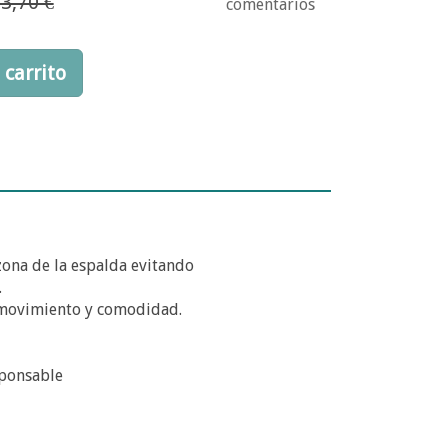
3,70 €
comentarios
 carrito
 zona de la espalda evitando
.
 movimiento y comodidad.
sponsable