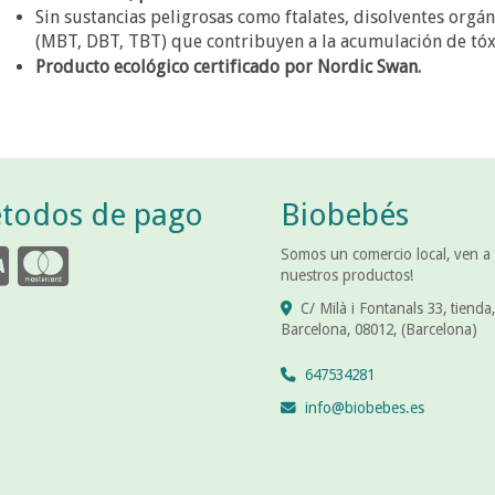
Sin sustancias peligrosas como ftalates, disolventes org
(MBT, DBT, TBT) que contribuyen a la acumulación de tóx
Producto
ecológico certificado
por Nordic Swan.
todos de pago
Biobebés
Somos un comercio local, ven a
nuestros productos!
C/ Milà i Fontanals 33, tienda,
Barcelona
,
08012
,
(Barcelona)
647534281
info
biobebes.es