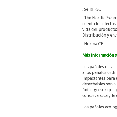
. Sello FSC
. The Nordic Swan (
cuenta los efectos
vida del producto:
Distribución y envo
. Norma CE
Más información 
Los pañales desec
a los pañales ord
impactantes para 
desechables son a 
único grosor que p
conserva seca y le
Los pañales ecoló