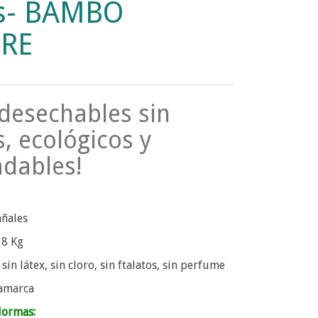
s- BAMBO
RE
desechables sin
, ecológicos y
dables!
añales
18 Kg
sin látex, sin cloro, sin ftalatos, sin perfume
namarca
Normas: