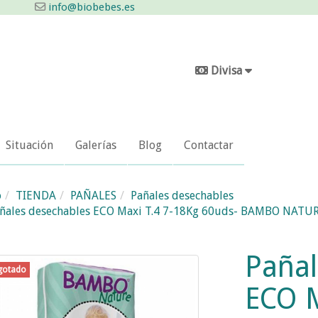
info@biobebes.es
Divisa
Situación
Galerías
Blog
Contactar
o
TIENDA
PAÑALES
Pañales desechables
ñales desechables ECO Maxi T.4 7-18Kg 60uds- BAMBO NATU
Pañal
gotado
ECO M