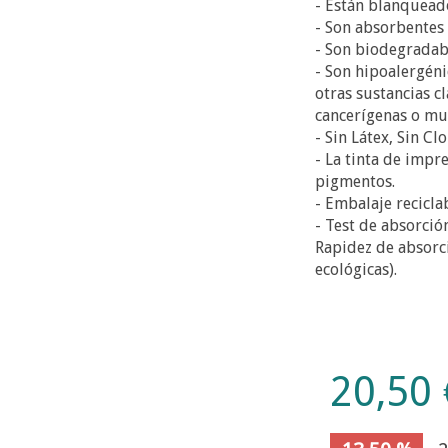
- Están blanquead
- Son absorbentes 
- Son biodegradab
- Son hipoalergéni
otras sustancias cl
cancerígenas o mu
- Sin Látex, Sin Cl
- La tinta de impr
pigmentos.
- Embalaje recicla
- Test de absorció
Rapidez de absorci
ecológicas).
20,50 