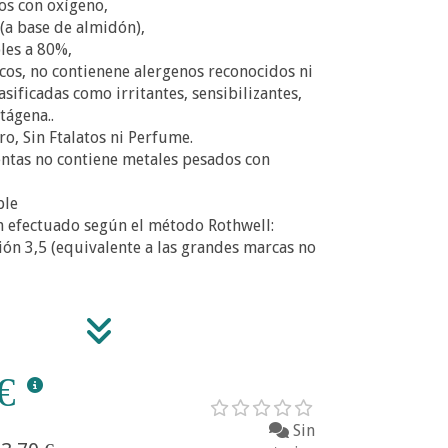
os con oxígeno,
(a base de almidón),
les a 80%,
cos, no contienene alergenos reconocidos ni
asificadas como irritantes, sensibilizantes,
tágena..
oro, Sin Ftalatos ni Perfume.
entas no contiene metales pesados con
ble
n efectuado según el método Rothwell:
ón 3,5 (equivalente a las grandes marcas no
€
Sin