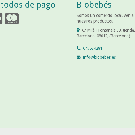
todos de pago
Biobebés
Somos un comercio local, ven a
nuestros productos!
C/ Milà i Fontanals 33, tienda,
Barcelona
,
08012
,
(Barcelona)
647534281
info
biobebes.es