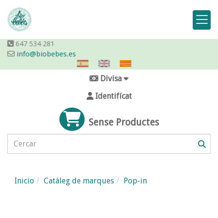
647 534 281
info@biobebes.es
Divisa
Identifícat
Sense Productes
Inicio
Catàleg de marques
Pop-in