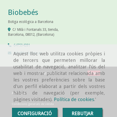
Biobebés
Botiga ecològica a Barcelona
C/ Milà i Fontanals 33, tienda,
Barcelona
,
08012
,
(Barcelona)
647534281
info
biobebes.es
Aquest lloc web utilitza cookies pròpies i
de tercers que permeten millorar la
usabilitat de navegació, analitzar l'ús del
web i mostrar publicitat relacionada amb
Save
les vostres preferències sobre la base
d'un perfil elaborat a partir dels vostres
hàbits de navegació (per exemple,
Avís Legal
pàgines visitades).
Política de cookies
.'
Condicions generals de venda
CONFIGURACIÓ
REBUTJAR
Política de cookies