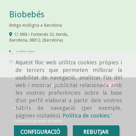
Biobebés
Botiga ecològica a Barcelona
C/ Milà i Fontanals 33, tienda,
Barcelona
,
08012
,
(Barcelona)
647534281
info
biobebes.es
Aquest lloc web utilitza cookies pròpies i
de tercers que permeten millorar la
usabilitat de navegació, analitzar l'ús del
web i mostrar publicitat relacionada amb
Save
les vostres preferències sobre la base
d'un perfil elaborat a partir dels vostres
hàbits de navegació (per exemple,
Avís Legal
pàgines visitades).
Política de cookies
.'
Condicions generals de venda
CONFIGURACIÓ
REBUTJAR
Política de cookies